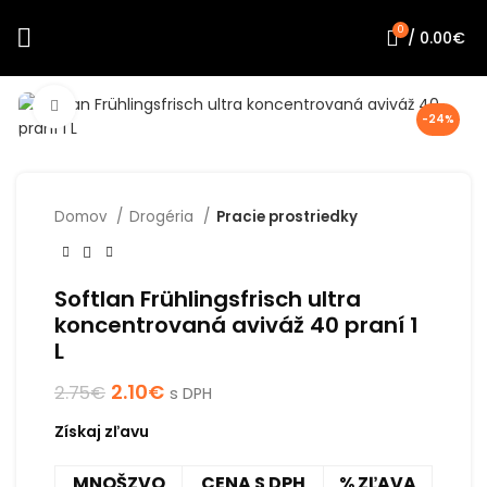
0
/
0.00
€
Click to enlarge
-24%
Domov
Drogéria
Pracie prostriedky
Softlan Frühlingsfrisch ultra
koncentrovaná aviváž 40 praní 1
L
2.10
€
2.75
€
s DPH
Získaj zľavu
MNOŠZVO
CENA S DPH
% ZĽAVA