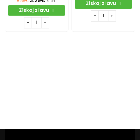
3.29
€
5.88
€
s DPH
Získaj zľavu
Získaj zľavu