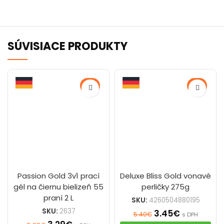
SÚVISIACE PRODUKTY
-44%
-36%
Passion Gold 3v1 prací
Deluxe Bliss Gold vonavé
gél na čiernu bielizeň 55
perličky 275g
praní 2 L
SKU:
4260504880195
SKU:
2637
3.45
€
5.40
€
s DPH