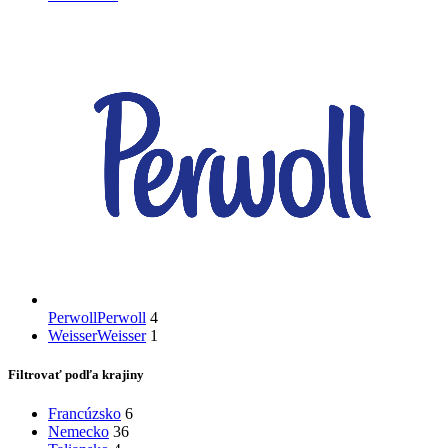
Perwoll
Perwoll
4
Weisser
Weisser
1
Filtrovať podľa krajiny
Francúzsko
6
Nemecko
36