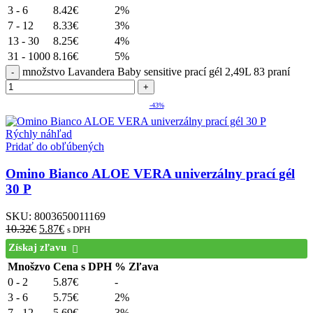
3 - 6
8.42
€
2%
7 - 12
8.33
€
3%
13 - 30
8.25
€
4%
31 - 1000
8.16
€
5%
množstvo Lavandera Baby sensitive prací gél 2,49L 83 praní
-43%
Rýchly náhľad
Pridať do obľúbených
Omino Bianco ALOE VERA univerzálny prací gél
30 P
SKU:
8003650011169
10.32
€
5.87
€
s DPH
Získaj zľavu
Mnošzvo
Cena s DPH
% Zľava
0 - 2
5.87
€
-
3 - 6
5.75
€
2%
7 - 12
5.69
€
3%