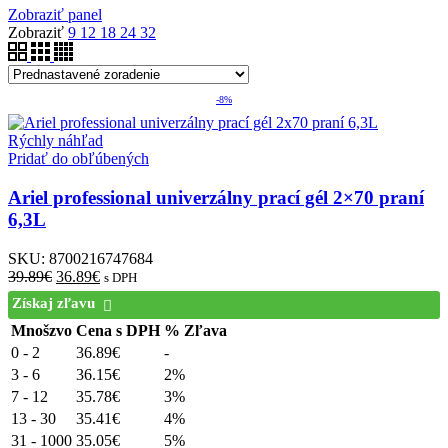
Zobraziť panel
Zobraziť
9
12
18
24
32
-8%
Rýchly náhľad
Pridať do obľúbených
Ariel professional univerzálny prací gél 2×70 praní
6,3L
SKU:
8700216747684
39.89
€
36.89
€
s DPH
Získaj zľavu
Mnošzvo
Cena s DPH
% Zľava
0 - 2
36.89
€
-
3 - 6
36.15
€
2%
7 - 12
35.78
€
3%
13 - 30
35.41
€
4%
31 - 1000
35.05
€
5%