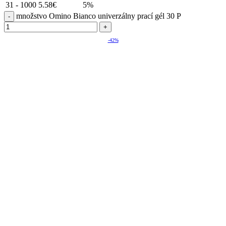
31 - 1000
5.58
€
5%
množstvo Omino Bianco univerzálny prací gél 30 P
-42%