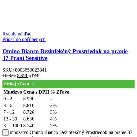
Rýchly náhľad
Pridať do obľúbených
Omino Bianco Dezinfekčný Prostriedok na pranie
37 Praní Sensitive
SKU:
8003650023841
10.32
€
8.99
€
s DPH
Získaj zľavu
Mnošzvo
Cena s DPH
% Zľava
0 - 2
8.99
€
-
3 - 6
8.81
€
2%
7 - 12
8.72
€
3%
13 - 30
8.63
€
4%
31 - 1000
8.54
€
5%
množstvo Omino Bianco Dezinfekčný Prostriedok na pranie 37