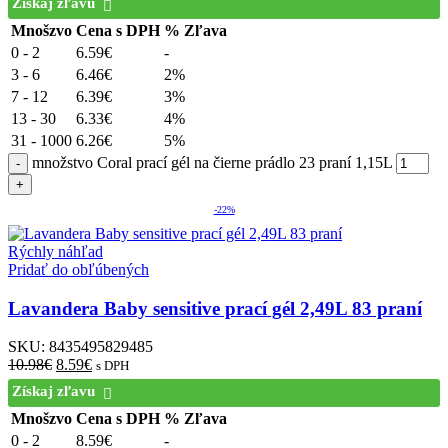
Získaj zľavu
Mnošzvo
Cena s DPH
% Zľava
0 - 2
6.59
€
-
3 - 6
6.46
€
2%
7 - 12
6.39
€
3%
13 - 30
6.33
€
4%
31 - 1000
6.26
€
5%
množstvo Coral prací gél na čierne prádlo 23 praní 1,15L
-22%
Rýchly náhľad
Pridať do obľúbených
Lavandera Baby sensitive prací gél 2,49L 83 praní
SKU:
8435495829485
10.98
€
8.59
€
s DPH
Získaj zľavu
Mnošzvo
Cena s DPH
% Zľava
0 - 2
8.59
€
-