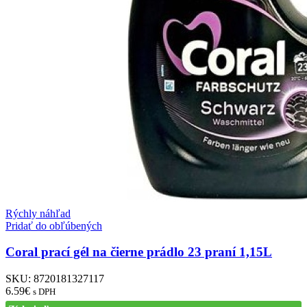
Rýchly náhľad
Pridať do obľúbených
Coral prací gél na čierne prádlo 23 praní 1,15L
SKU:
8720181327117
6.59
€
s DPH