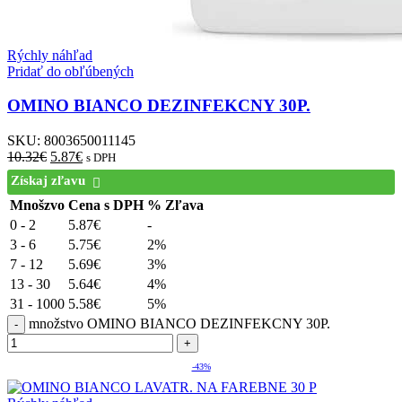
Rýchly náhľad
Pridať do obľúbených
OMINO BIANCO DEZINFEKCNY 30P.
SKU:
8003650011145
10.32
€
5.87
€
s DPH
Získaj zľavu
Mnošzvo
Cena s DPH
% Zľava
0 - 2
5.87
€
-
3 - 6
5.75
€
2%
7 - 12
5.69
€
3%
13 - 30
5.64
€
4%
31 - 1000
5.58
€
5%
množstvo OMINO BIANCO DEZINFEKCNY 30P.
-43%