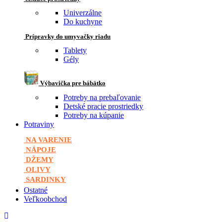
Univerzálne
Do kuchyne
Prípravky do umyvačky riadu
Tablety
Gély
Výbavička pre bábätko
Potreby na prebaľovanie
Detské pracie prostriedky
Potreby na kúpanie
Potraviny
NA VARENIE
NÁPOJE
DŽEMY
OLIVY
SARDINKY
Ostatné
Veľkoobchod