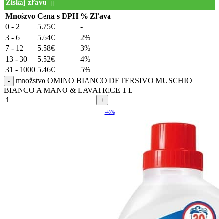
Získaj zľavu
Mnošzvo
Cena s DPH
% Zľava
0 - 2
5.75
€
-
3 - 6
5.64
€
2%
7 - 12
5.58
€
3%
13 - 30
5.52
€
4%
31 - 1000
5.46
€
5%
množstvo OMINO BIANCO DETERSIVO MUSCHIO
BIANCO A MANO & LAVATRICE 1 L
-43%