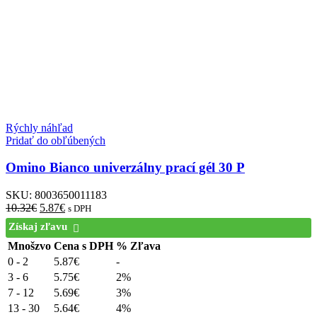
Rýchly náhľad
Pridať do obľúbených
Omino Bianco univerzálny prací gél 30 P
SKU:
8003650011183
10.32
€
5.87
€
s DPH
Získaj zľavu
Mnošzvo
Cena s DPH
% Zľava
0 - 2
5.87
€
-
3 - 6
5.75
€
2%
7 - 12
5.69
€
3%
13 - 30
5.64
€
4%