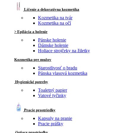
Líčenie a dekoratívna kozmetika
Kozmetika na tvár
Kozmetika na očí
> Epilácia a holenie
Pánske holenie
Dámske holenie
Holiace strojčeky na žiletky
Kozmetika pre mužov
Starostlivosť o bradu
Pánska vlasová kozmetika
Hygienické potreby
Toaletný papier
Vatové tyčinky
Pracie prostriedky
Kapsuly na pranie
Pracie prášky
čistiace prostriedky