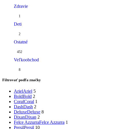
Zdravie
1
Deti
2
Ostatné
452
Veľkoobchod
8
Filtrovať podľa značky
Ariel
Ariel
5
Bold
Bold
2
Coral
Coral
1
Dash
Dash
2
Deluxe
Deluxe
8
Dixan
Dixan
2
Felce Azzurra
Felce Azzurra
1
Persil
Persil
10