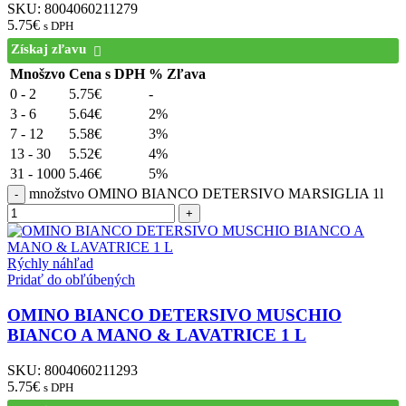
SKU:
8004060211279
5.75
€
s DPH
Získaj zľavu
Mnošzvo
Cena s DPH
% Zľava
0 - 2
5.75
€
-
3 - 6
5.64
€
2%
7 - 12
5.58
€
3%
13 - 30
5.52
€
4%
31 - 1000
5.46
€
5%
množstvo OMINO BIANCO DETERSIVO MARSIGLIA 1l
Rýchly náhľad
Pridať do obľúbených
OMINO BIANCO DETERSIVO MUSCHIO
BIANCO A MANO & LAVATRICE 1 L
SKU:
8004060211293
5.75
€
s DPH