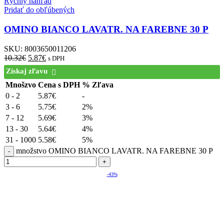
Rýchly náhľad
Pridať do obľúbených
OMINO BIANCO LAVATR. NA FAREBNE 30 P
SKU:
8003650011206
10.32
€
5.87
€
s DPH
Získaj zľavu
Mnošzvo
Cena s DPH
% Zľava
0 - 2
5.87
€
-
3 - 6
5.75
€
2%
7 - 12
5.69
€
3%
13 - 30
5.64
€
4%
31 - 1000
5.58
€
5%
množstvo OMINO BIANCO LAVATR. NA FAREBNE 30 P
-43%