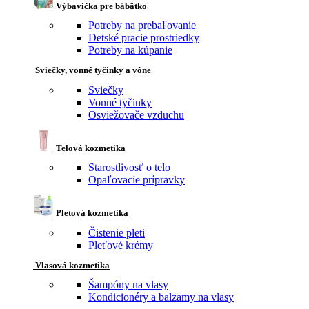
Výbavička pre bábätko
Potreby na prebaľovanie
Detské pracie prostriedky
Potreby na kúpanie
Sviečky, vonné tyčinky a vône
Sviečky
Vonné tyčinky
Osviežovače vzduchu
Telová kozmetika
Starostlivosť o telo
Opaľovacie prípravky
Pletová kozmetika
Čistenie pleti
Pleťové krémy
Vlasová kozmetika
Šampóny na vlasy
Kondicionéry a balzamy na vlasy