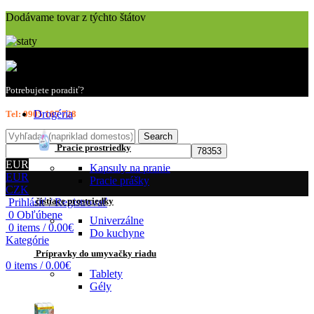
Dodávame tovar z týchto štátov
Potrebujete poradiť?
Drogéria
Tel: 0905 107 728
Search
Pracie prostriedky
EUR
Kapsuly na pranie
EUR
Pracie prášky
CZK
čistiace prostriedky
Prihlásiť / Registrovať
0
Obľúbene
Univerzálne
0
items
/
0.00
€
Do kuchyne
Kategórie
Prípravky do umyvačky riadu
0
items
/
0.00
€
Tablety
Gély