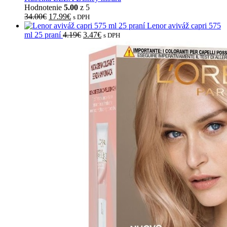
Hodnotenie
5.00
z 5
34.00
€
17.99
€
s DPH
Lenor aviváž capri 575
ml 25 praní
4.19
€
3.47
€
s DPH