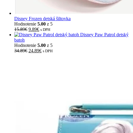
Disney Frozen detská šiltovka
Hodnotenie
5.00
z 5
15.89
€
9.89
€
s DPH
Disney Paw Patrol detský
batoh
Hodnotenie
5.00
z 5
34.89
€
24.89
€
s DPH