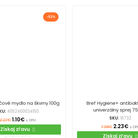
-52%
čové mydlo na škvrny 100g
Bref Hygiene+ antibakt
univerzálny sprej 7
KU:
4052400034150
SKU:
16732
1.10
€
2.27
€
s DPH
2.23
€
7.08
€
s DP
Získaj zľavu
Získaj zľavu