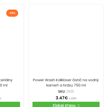
-69%
eriálny
Power Wash Kalklöser čistič na vodný
50 ml
kameň a hrdzu 750 ml
SKU:
3935
3.47
€
H
s DPH
Získaj zľavu