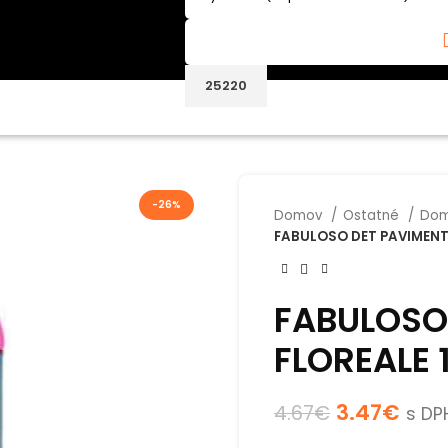
-26%
Domov
Ostatné
Dom
FABULOSO DET PAVIMENTI
FABULOSO
FLOREALE 
3.47
€
4.67
€
s DP