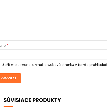
*
eno
Uložiť moje meno, e-mail a webovú stránku v tomto prehliada
SÚVISIACE PRODUKTY