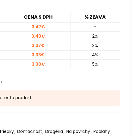
CENA S DPH
% ZĽAVA
3.47
€
-
3.40
€
2%
3.37
€
3%
3.33
€
4%
3.30
€
5%
h
e tento produkt.
triedky
,
Domácnosť
,
Drogéria
,
Na povrchy
,
Podlahy
,