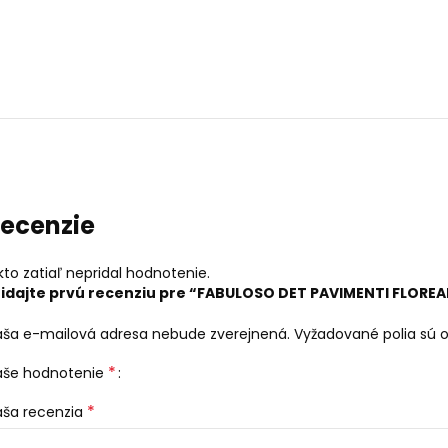
ecenzie
kto zatiaľ nepridal hodnotenie.
ridajte prvú recenziu pre “FABULOSO DET PAVIMENTI FLOREA
aša e-mailová adresa nebude zverejnená.
Vyžadované polia sú
*
aše hodnotenie
*
aša recenzia