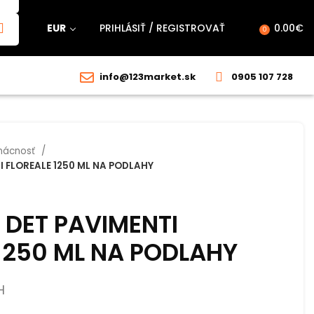
EUR
PRIHLÁSIŤ / REGISTROVAŤ
0.00
€
0
info@123market.sk
0905 107 728
ácnosť
 FLOREALE 1250 ML NA PODLAHY
 DET PAVIMENTI
1250 ML NA PODLAHY
H