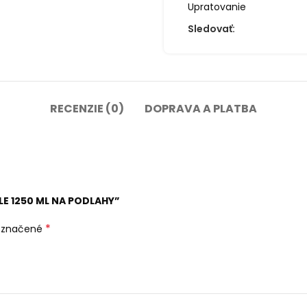
Upratovanie
Sledovať:
RECENZIE (0)
DOPRAVA A PLATBA
LE 1250 ML NA PODLAHY”
*
 označené