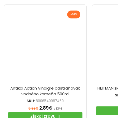
-51%
Antikal Action Vinaigre odstraňovač
HEITMAN žl
vodného kameňa 500ml
S
SKU:
8006540987469
2.89
€
5.88
€
s DPH
Získaj zľavu