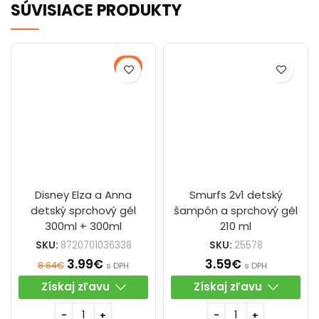
SÚVISIACE PRODUKTY
-54%
Disney Elza a Anna
Smurfs 2v1 detský
detský sprchový gél
šampón a sprchový gél
300ml + 300ml
210 ml
SKU:
8720701036338
SKU:
25578
3.99
€
3.59
€
8.64
€
s DPH
s DPH
Získaj zľavu
Získaj zľavu