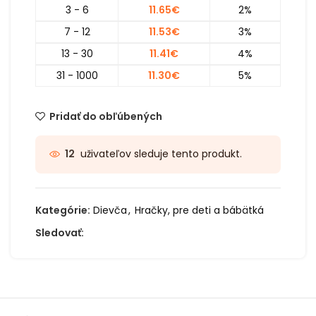
3 - 6
11.65
€
2%
7 - 12
11.53
€
3%
13 - 30
11.41
€
4%
31 - 1000
11.30
€
5%
Pridať do obľúbených
uživateľov sleduje tento produkt.
12
Kategórie:
Dievča
,
Hračky, pre deti a bábätká
Sledovať: