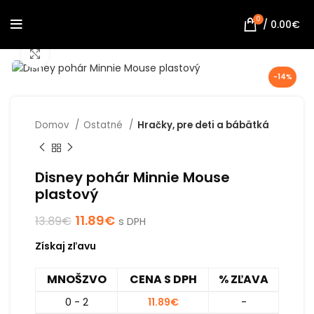
0
/
0.00
€
Click to enlarge
-14%
Domov
Ostatné
Hračky, pre deti a bábätká
Disney pohár Minnie Mouse
plastový
11.89
€
13.89
€
s DPH
Získaj zľavu
MNOŠZVO
CENA S DPH
% ZĽAVA
0 - 2
11.89
€
-