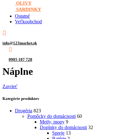
OLIVY
SARDINKY
Ostatné
Veľkoobchod
info@123market.sk
0905 107 728
Náplne
Zavrieť
Kategórie produktov
Drogéria
823
Pomôcky do domácnosti
60
Metly, mopy
9
Doplnky do domácnosti
32
Spreje
13
Batérie
2