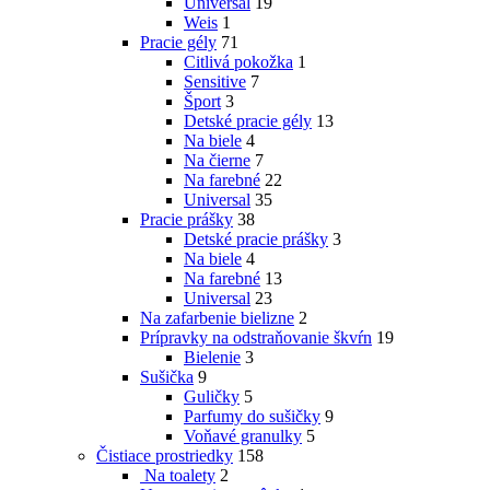
Universal
19
Weis
1
Pracie gély
71
Citlivá pokožka
1
Sensitive
7
Šport
3
Detské pracie gély
13
Na biele
4
Na čierne
7
Na farebné
22
Universal
35
Pracie prášky
38
Detské pracie prášky
3
Na biele
4
Na farebné
13
Universal
23
Na zafarbenie bielizne
2
Prípravky na odstraňovanie škvŕn
19
Bielenie
3
Sušička
9
Guličky
5
Parfumy do sušičky
9
Voňavé granulky
5
Čistiace prostriedky
158
Na toalety
2