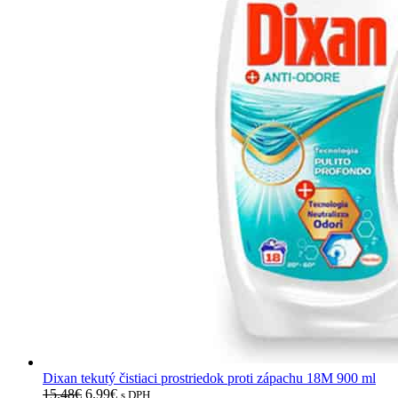
Dixan tekutý čistiaci prostriedok proti zápachu 18Μ 900 ml
15.48
€
6.99
€
s DPH