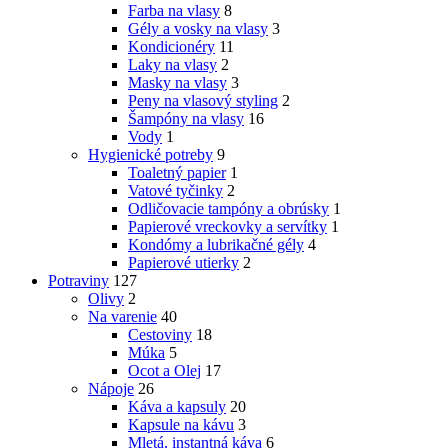
Farba na vlasy
8
Gély a vosky na vlasy
3
Kondicionéry
11
Laky na vlasy
2
Masky na vlasy
3
Peny na vlasový styling
2
Šampóny na vlasy
16
Vody
1
Hygienické potreby
9
Toaletný papier
1
Vatové tyčinky
2
Odličovacie tampóny a obrúsky
1
Papierové vreckovky a servítky
1
Kondómy a lubrikačné gély
4
Papierové utierky
2
Potraviny
127
Olivy
2
Na varenie
40
Cestoviny
18
Múka
5
Ocot a Olej
17
Nápoje
26
Káva a kapsuly
20
Kapsule na kávu
3
Mletá, instantná káva
6