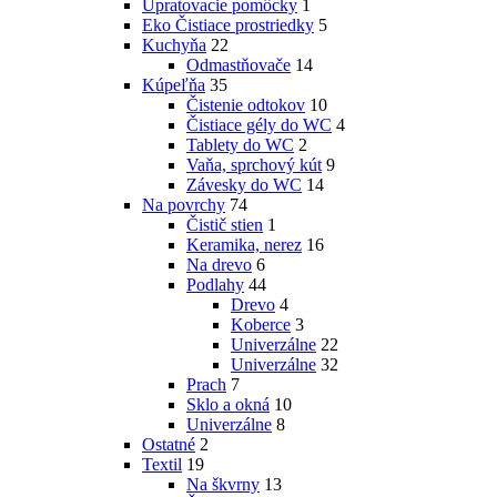
Upratovacie pomôcky
1
Eko Čistiace prostriedky
5
Kuchyňa
22
Odmastňovače
14
Kúpeľňa
35
Čistenie odtokov
10
Čistiace gély do WC
4
Tablety do WC
2
Vaňa, sprchový kút
9
Závesky do WC
14
Na povrchy
74
Čistič stien
1
Keramika, nerez
16
Na drevo
6
Podlahy
44
Drevo
4
Koberce
3
Univerzálne
22
Univerzálne
32
Prach
7
Sklo a okná
10
Univerzálne
8
Ostatné
2
Textil
19
Na škvrny
13