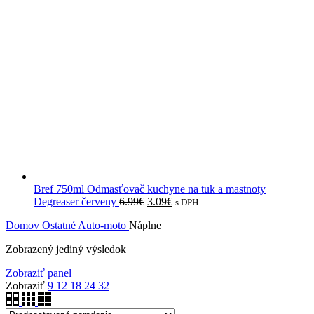
Bref 750ml Odmasťovač kuchyne na tuk a mastnoty
Degreaser červeny
6.99
€
3.09
€
s DPH
Domov
Ostatné
Auto-moto
Náplne
Zobrazený jediný výsledok
Zobraziť panel
Zobraziť
9
12
18
24
32