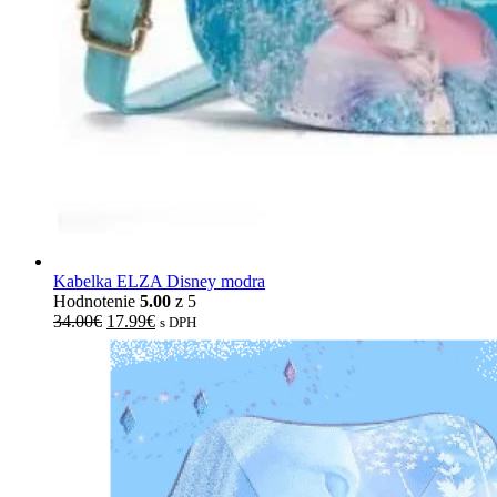
Kabelka ELZA Disney modra
Hodnotenie
5.00
z 5
34.00
€
17.99
€
s DPH