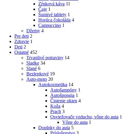
Zŕnková káva
11
Čaje
1
Šumivé tablety
1
Horúca čokoláda
4
Cappuccino
1
Džemy
4
Pre deti
2
Zdravie
1
Deti
2
Ostatné
452
Trvanlivé potraviny
14
Sladke
34
Slané
6
Bezlepkové
19
Auto-moto
20
Autokozmetika
14
Autošampóny
1
Autošpongia
1
Čistenie okien
4
Koža
4
Prach
3
Osviežovače vzduchu, vône do auta
1
Vône do auta
1
Doplnky do auta
5
Príslušenstvo
3