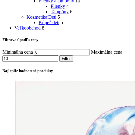
Plienky a tampóny
10
Plienky
4
Tampóny
6
Kozmetika|Deti
5
Kúpeľ deti
5
Veľkoobchod
8
Filtrovať podľa ceny
Minimálna cena
Maximálna cena
Filter
Najlepšie hodnotené produkty