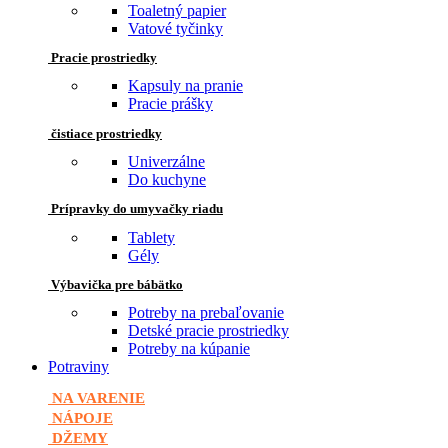
Toaletný papier
Vatové tyčinky
Pracie prostriedky
Kapsuly na pranie
Pracie prášky
čistiace prostriedky
Univerzálne
Do kuchyne
Prípravky do umyvačky riadu
Tablety
Gély
Výbavička pre bábätko
Potreby na prebaľovanie
Detské pracie prostriedky
Potreby na kúpanie
Potraviny
NA VARENIE
NÁPOJE
DŽEMY