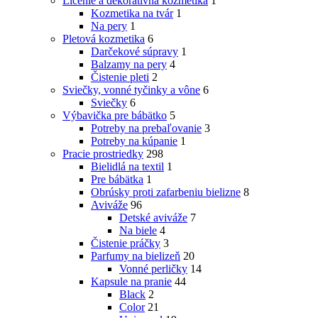
Líčenie a dekoratívna kozmetika
1
Kozmetika na tvár
1
Na pery
1
Pletová kozmetika
6
Darčekové súpravy
1
Balzamy na pery
4
Čistenie pleti
2
Sviečky, vonné tyčinky a vône
6
Sviečky
6
Výbavička pre bábätko
5
Potreby na prebaľovanie
3
Potreby na kúpanie
1
Pracie prostriedky
298
Bielidlá na textil
1
Pre bábätka
1
Obrúsky proti zafarbeniu bielizne
8
Aviváže
96
Detské aviváže
7
Na biele
4
Čistenie práčky
3
Parfumy na bielizeň
20
Vonné perličky
14
Kapsule na pranie
44
Black
2
Color
21