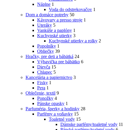
Náplne
1
Voda do odstrekovačov
1
Dom a domáce potreby
50
Kávovary a presso stroje
1
Uteráky
5
Vankúše a paplóny
1
Kuchynské utierky
3
Kuchynské utierky a rolky
2
Popolníky
1
Obliečky
39
Hračky, pre deti a bábätká
24
Výbavička pre bábätko
6
Dievča
15
Chlapec
5
Kancelária a papiernictvo
3
Fixky
1
Pera
1
Oblečenie, textil
9
Ponožky
4
Pánske opasky
1
Parfuméria, šperky a hodinky
28
Parfémy a voňavky
15
Toaletné vody
15
Dámske parfémy/toaletné vody
11
Pánské parfémy/toaletní vody
6