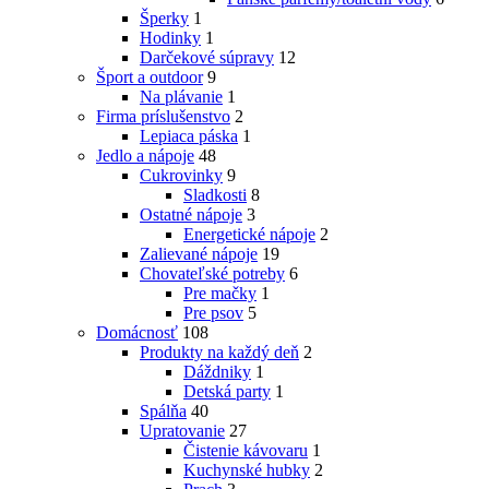
Šperky
1
Hodinky
1
Darčekové súpravy
12
Šport a outdoor
9
Na plávanie
1
Firma príslušenstvo
2
Lepiaca páska
1
Jedlo a nápoje
48
Cukrovinky
9
Sladkosti
8
Ostatné nápoje
3
Energetické nápoje
2
Zalievané nápoje
19
Chovateľské potreby
6
Pre mačky
1
Pre psov
5
Domácnosť
108
Produkty na každý deň
2
Dáždniky
1
Detská party
1
Spálňa
40
Upratovanie
27
Čistenie kávovaru
1
Kuchynské hubky
2