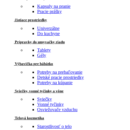
Kapsuly na pranie
Pracie prášky
čistiace prostriedky
Univerzálne
Do kuchyne
Prípravky do umyvačky riadu
Tablety
Gély
Výbavička pre bábätko
Potreby na prebaľovanie
Detské pracie prostriedky
Potreby na kúpanie
Sviečky, vonné tyčinky a vône
Sviečky
Vonné tyčinky
Osviežovače vzduchu
Telová kozmetika
Starostlivosť o telo