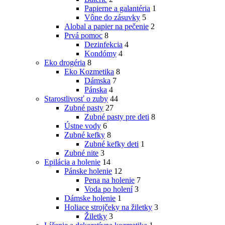
Papierne a galantéria
1
Vône do zásuvky
5
Alobal a papier na pečenie
2
Prvá pomoc
8
Dezinfekcia
4
Kondómy
4
Eko drogéria
8
Eko Kozmetika
8
Dámska
7
Pánska
4
Starostlivosť o zuby
44
Zubné pasty
27
Zubné pasty pre deti
8
Ústne vody
6
Zubné kefky
8
Zubné kefky deti
1
Zubné nite
3
Epilácia a holenie
14
Pánske holenie
12
Pena na holenie
7
Voda po holení
3
Dámske holenie
1
Holiace strojčeky na žiletky
3
Žiletky
3