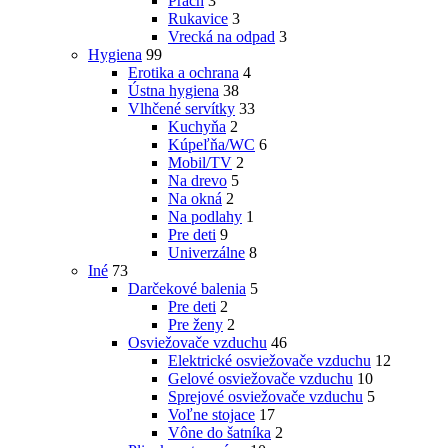
Prach
3
Rukavice
3
Vrecká na odpad
3
Hygiena
99
Erotika a ochrana
4
Ústna hygiena
38
Vlhčené servítky
33
Kuchyňa
2
Kúpeľňa/WC
6
Mobil/TV
2
Na drevo
5
Na okná
2
Na podlahy
1
Pre deti
9
Univerzálne
8
Iné
73
Darčekové balenia
5
Pre deti
2
Pre ženy
2
Osviežovače vzduchu
46
Elektrické osviežovače vzduchu
12
Gelové osviežovače vzduchu
10
Sprejové osviežovače vzduchu
5
Voľne stojace
17
Vône do šatníka
2