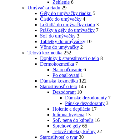
Žehlenie
6
Umývačka riadu
29
Gély do umývačky riadku
5
Čističe do umývačky
4
Leštidlá do umývačky riadu
3
Prášky a gély do umývačky
7
Soľ do umývačky
3
Tabletky do umývačky
10
Vône do umývačky
2
Telová kozmetika
252
Doplnky k starostlivosti o telo
8
Dermokozmetika
7
Na opaľovanie
6
Po opaľovaní
1
Dámska kozmetika
122
Starostlivosť o telo
145
Dezodorant
10
Dámske dezodoranty
7
Pánske dezodoranty
3
Holenie a depilácia
17
Intímna hygiena
13
Soľ, pena do kúpeľa
16
Sprchové gély
65
Telové mlieko, krémy
22
Starostlivosť o tvár
30