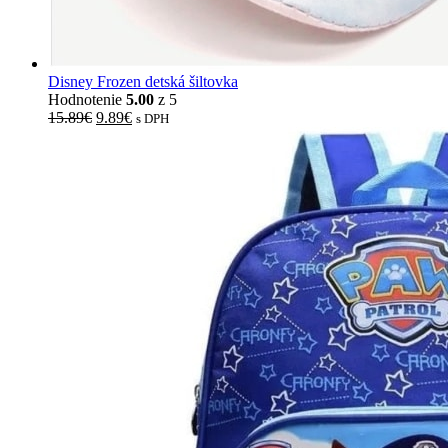
Disney Frozen detská šiltovka
Hodnotenie
5.00
z 5
15.89
€
9.89
€
s DPH