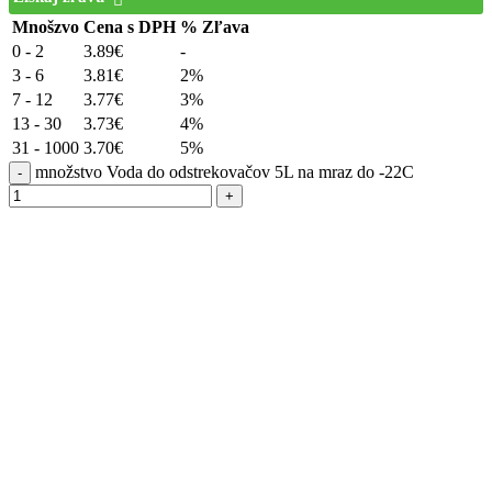
Mnošzvo
Cena s DPH
% Zľava
0 - 2
3.89
€
-
3 - 6
3.81
€
2%
7 - 12
3.77
€
3%
13 - 30
3.73
€
4%
31 - 1000
3.70
€
5%
množstvo Voda do odstrekovačov 5L na mraz do -22C