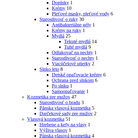
Doplnky
1
Krémy
10
Pleťové masky, pleťové vody
6
Starostlivosť o ruky
30
Antibakteriálne gély
1
Krémy na ruky
1
Mydlá
25
Tekuté mydlá
14
Tuhé mydlá
9
Odlakovač na nechty
1
Starostlivosť o nechty
1
Viacúčelové utierky
2
Slnko leto
8
Detské opaľovacie krémy
6
Ochrana pred slnkom
6
Po slnku
1
Samoopaľovanie
1
Kozmetika pre mužov
47
Starostlivosť o bradu
3
Pánska vlasová kozmetika
5
Darčekové sady pre mužov
2
Vlasová kozmetika
51
Hrebene a kefy na vlasy
1
Výživa vlasov
1
Pánska vlasová kozmetika
4