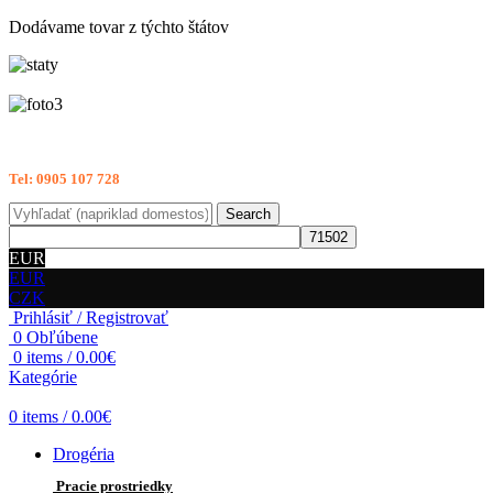
Dodávame tovar z týchto štátov
Potrebujete poradiť?
Tel: 0905 107 728
Search
EUR
EUR
CZK
Prihlásiť / Registrovať
0
Obľúbene
0
items
/
0.00
€
Kategórie
0
items
/
0.00
€
Drogéria
Pracie prostriedky