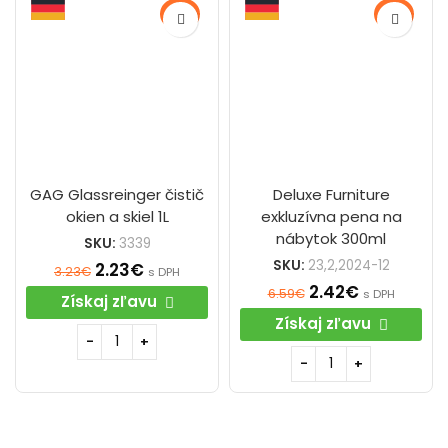
-31%
-63%
GAG Glassreinger čistič
Deluxe Furniture
okien a skiel 1L
exkluzívna pena na
nábytok 300ml
SKU:
3339
SKU:
23,2,2024-12
2.23
€
3.23
€
s DPH
2.42
€
6.59
€
s DPH
Získaj zľavu
Získaj zľavu