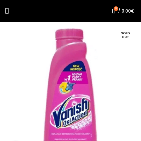
0
/
0.00
€
SOLD
OUT