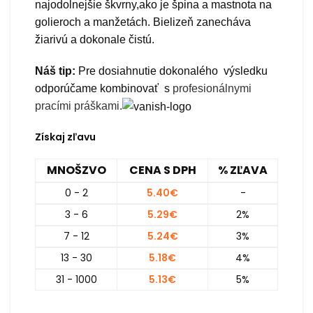
najodolnejšie škvrny,ako je špina a mastnota na
golieroch a manžetách. Bielizeň zanecháva
žiarivú a dokonale čistú.
Náš tip:
Pre dosiahnutie dokonalého výsledku
odporúčame kombinovať s
profesionálnymi
pracími práškami.
Získaj zľavu
MNOŠZVO
CENA S DPH
% ZĽAVA
0 - 2
5.40
€
-
3 - 6
5.29
€
2%
7 - 12
5.24
€
3%
13 - 30
5.18
€
4%
31 - 1000
5.13
€
5%