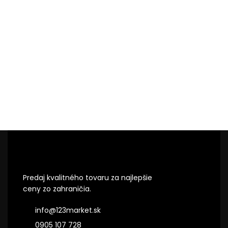
Predaj kvalitného tovaru za najlepšie
ceny zo zahraničia.
info@123market.sk
0905 107 728