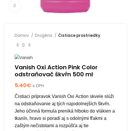
Click to enlarge
Domov
Drogéria
Čistiace prostriedky
Vanish Oxi Action Pink Color
odstraňovač škvŕn 500 ml
5.40
€
s DPH
Čistiaci prípravok Vanish Oxi
Action skvele slúži
na odstraňovanie aj tých najodolnejších škvŕn.
Jeho účinná formula preniká hlboko do vlákien a
tkanín, hravo si poradí aj s odolnými fľakmi a
zašlým nečistotami a rozpúšťa aj tie