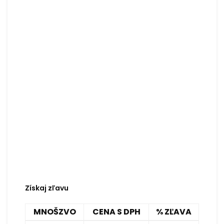
Získaj zľavu
MNOŠZVO
CENA S DPH
% ZĽAVA