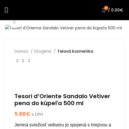
0
/
0.00
€
Click to enlarge
Domov
Drogéria
Telová kozmetika
Tesori d’Oriente Sandalo Vetiver
pena do kúpeľa 500 ml
5.88
€
s DPH
Jemná sviežosť vetiveru je spojená s hrejivou a