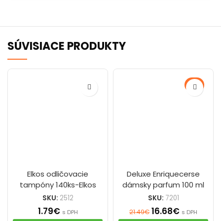
SÚVISIACE PRODUKTY
-22%
Elkos odličovacie
Deluxe Enriquecerse
tampóny 140ks-Elkos
dámsky parfum 100 ml
SKU:
2512
SKU:
7201
1.79
€
16.68
€
21.49
€
s DPH
s DPH