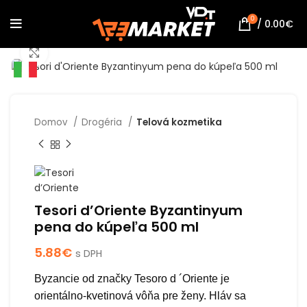
0
/
0.00
€
Click to enlarge
Domov
Drogéria
Telová kozmetika
Tesori d’Oriente Byzantinyum
pena do kúpeľa 500 ml
5.88
€
s DPH
Byzancie od značky Tesoro d ´Oriente je
orientálno-kvetinová vôňa pre ženy. Hláv sa