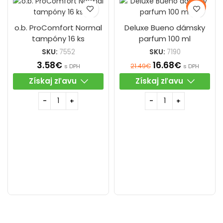
-22%
o.b. ProComfort Normal
Deluxe Bueno dámsky
tampóny 16 ks
parfum 100 ml
SKU:
7552
SKU:
7190
3.58
€
16.68
€
21.49
€
s DPH
s DPH
Získaj zľavu
Získaj zľavu