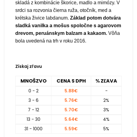
skladá z kombinácie škorice, madlo a mimózy. V
srdci sa rozvonia čierna ruža, otočník, med a
krétska živice labdanum.
Základ potom dotvára
sladká vanilka a mošus spoločne s agarovom
drevom, peruánskym balzam a kakaom.
Vôňa
bola uvedená na trh v roku 2016.
Získaj zľavu
MNOŠZVO
CENA S DPH
% ZĽAVA
0 - 2
5.88
€
-
3 - 6
5.76
€
2%
7 - 12
5.70
€
3%
13 - 30
5.64
€
4%
31 - 1000
5.59
€
5%