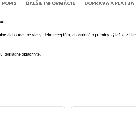
POPIS
ĎALŠIE INFORMÁCIE
DOPRAVA A PLATBA
 ml
lne alebo mastné vlasy. Jeho receptúra, obohatená o prírodný výťažok z hlin
, dôkladne opláchnite.