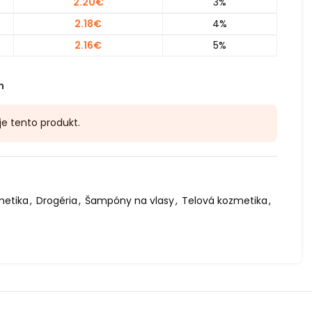
2.20
€
3%
2.18
€
4%
2.16
€
5%
h
je tento produkt.
etika
,
Drogéria
,
Šampóny na vlasy
,
Telová kozmetika
,