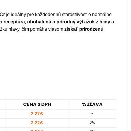
Or je ideálny pre každodennú starostlivosť o normálne
o receptúra, obohatená o prírodný výťažok z hliny a
okožku hlavy, čím pomáha vlasom
získať prirodzenú
CENA S DPH
% ZĽAVA
2.27
€
-
2.22
€
2%