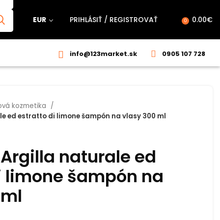
EUR
PRIHLÁSIŤ / REGISTROVAŤ
0.00
€
0
info@123market.sk
0905 107 728
ová kozmetika
le ed estratto di limone šampón na vlasy 300 ml
Argilla naturale ed
di limone šampón na
 ml