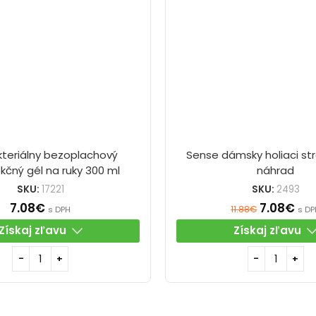
kteriálny bezoplachový
Sense dámsky holiaci str
kčný gél na ruky 300 ml
náhrad
SKU:
17221
SKU:
2493
7.08
€
7.08
€
11.88
€
s DPH
s DP
Získaj zľavu
Získaj zľavu