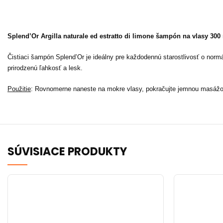
Splend’Or Argilla naturale ed estratto di limone šampón na vlasy 300
Čistiaci šampón Splend’Or je ideálny pre každodennú starostlivosť o normá
prirodzenú ľahkosť a lesk.
Použitie
: Rovnomerne naneste na mokre vlasy, pokračujte jemnou masážou
SÚVISIACE PRODUKTY