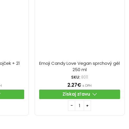
ojček + 21
Emoji Candy Love Vegan sprchový gél
250 ml
SKU:
8011
2.27
€
H
s DPH
Získaj zľavu