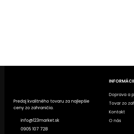
INFORMÁCIE
Doprava a p
Predaj kvalitného tovaru za najlepšie
Tovar zo za
ceny zo zahraničia.
Kontakt
info@123market.sk
O nás
0905 107 728