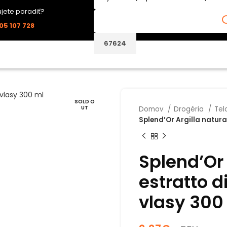
jete poradiť?
05 107 728
SOLD O
UT
Domov
Drogéria
Tel
Splend’Or Argilla natura
Splend’Or 
estratto 
vlasy 300