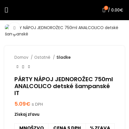
0
/
0.00
€
Click to enlarge
Domov
Ostatné
Sladke
PÁRTY NÁPOJ JEDNOROŽEC 750ml
ANALCOLICO detské šampanské
IT
5.09
€
s DPH
Získaj zľavu
MNOŠZVO
CENA S DPH
% ZĽAVA