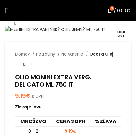
0
/
0.00
€
Click to enlarge
SOLD
OUT
Domov
Potraviny
Na varenie
Ocot a Olej
OLIO MONINI EXTRA VERG.
DELICATO ML 750 IT
9.19
€
s DPH
Získaj zľavu
MNOŠZVO
CENA S DPH
% ZĽAVA
0 - 2
9.19
€
-