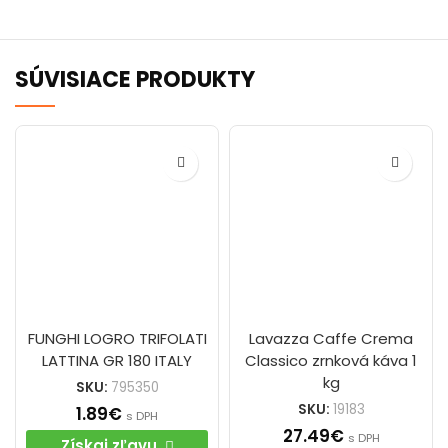
SÚVISIACE PRODUKTY
FUNGHI LOGRO TRIFOLATI
Lavazza Caffe Crema
LATTINA GR 180 ITALY
Classico zrnková káva 1
kg
SKU:
795350
SKU:
19183
1.89
€
s DPH
27.49
€
s DPH
Získaj zľavu