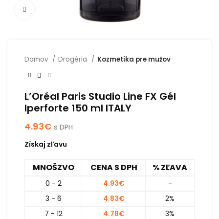
Click to enlarge
Domov
Drogéria
Kozmetika pre mužov
L’Oréal Paris Studio Line FX Gél
Iperforte 150 ml ITALY
4.93
€
s DPH
Získaj zľavu
MNOŠZVO
CENA S DPH
% ZĽAVA
0 - 2
4.93
€
-
3 - 6
4.83
€
2%
7 - 12
4.78
€
3%