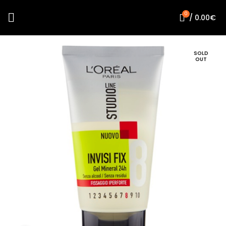
0
/
0.00
€
SOLD
OUT