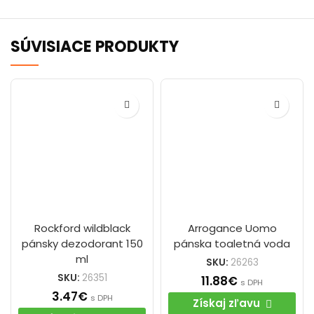
SÚVISIACE PRODUKTY
Rockford wildblack
Arrogance Uomo
pánsky dezodorant 150
pánska toaletná voda
ml
SKU:
26263
SKU:
26351
11.88
€
s DPH
3.47
€
s DPH
Získaj zľavu