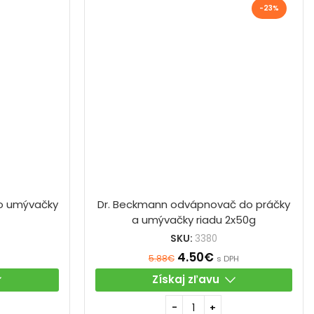
-23%
do umývačky
Dr. Beckmann odvápnovač do práčky
a umývačky riadu 2x50g
SKU:
3380
4.50
€
5.88
€
s DPH
Získaj zľavu