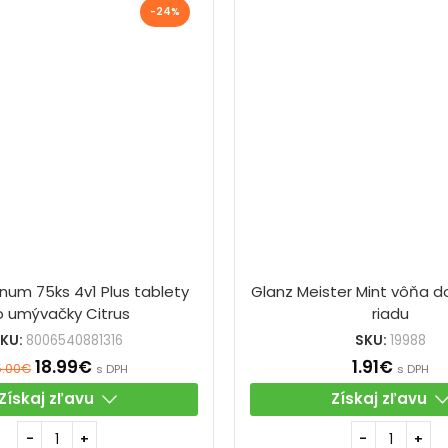
-24%
inum 75ks 4v1 Plus tablety
Glanz Meister Mint vôňa 
o umývačky Citrus
riadu
KU:
8006540881316
SKU:
19988
18.99
€
1.91
€
5.00
€
s DPH
s DPH
Získaj zľavu
Získaj zľavu