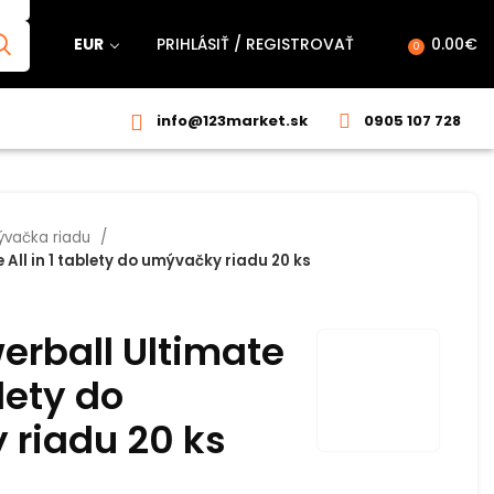
EUR
PRIHLÁSIŤ / REGISTROVAŤ
0.00
€
0
info@123market.sk
0905 107 728
vačka riadu
 All in 1 tablety do umývačky riadu 20 ks
erball Ultimate
blety do
riadu 20 ks