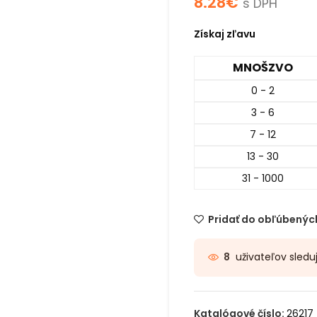
8.28
€
s DPH
Získaj zľavu
MNOŠZVO
0 - 2
3 - 6
7 - 12
13 - 30
31 - 1000
Pridať do obľúbenýc
uživateľov sledu
8
Katalógové číslo:
26217