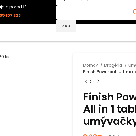
jete poradiť?
05 107 728
Domov
Drogéria
Umý
Finish Powerball Ultimate
Finish Pow
All in 1 ta
umývačky 