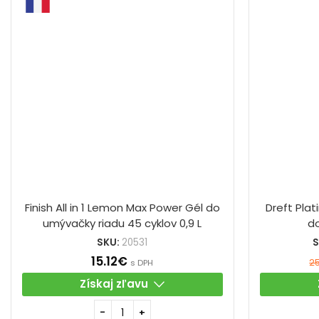
Finish All in 1 Lemon Max Power Gél do
Dreft Plat
umývačky riadu 45 cyklov 0,9 L
d
SKU:
20531
S
15.12
€
2
s DPH
Získaj zľavu