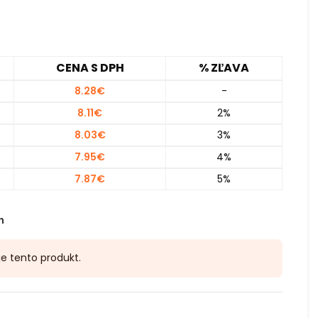
CENA S DPH
% ZĽAVA
8.28
€
-
8.11
€
2%
8.03
€
3%
7.95
€
4%
7.87
€
5%
h
je tento produkt.