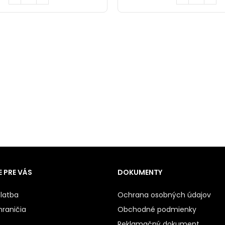
 PRE VÁS
DOKUMENTY
latba
Ochrana osobných údajov
hraničia
Obchodné podmienky
Reklamačný dokument