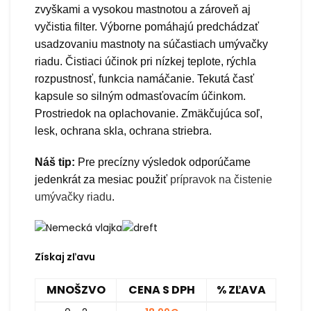
zvyškami a vysokou mastnotou a zároveň aj
vyčistia filter. Výborne pomáhajú predchádzať
usadzovaniu mastnoty na súčastiach umývačky
riadu. Čistiaci účinok pri nízkej teplote, rýchla
rozpustnosť, funkcia namáčanie. Tekutá časť
kapsule so silným odmasťovacím účinkom.
Prostriedok na oplachovanie. Zmäkčujúca soľ,
lesk, ochrana skla, ochrana striebra.
Náš tip:
Pre precízny výsledok odporúčame
jedenkrát za mesiac použiť
prípravok na čistenie
umývačky riadu
.
Získaj zľavu
MNOŠZVO
CENA S DPH
% ZĽAVA