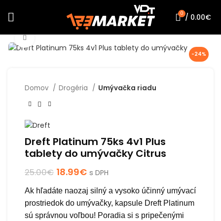
0
/
0.00
€
Click to enlarge
-24%
Domov
Drogéria
Umývačka riadu
Dreft Platinum 75ks 4v1 Plus
tablety do umývačky Citrus
18.99
€
25.00
€
s DPH
Ak hľadáte naozaj silný a vysoko účinný umývací
prostriedok do umývačky, kapsule Dreft Platinum
sú správnou voľbou! Poradia si s pripečenými