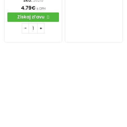
SKU:
26215
4.79
€
s DPH
Získaj zľavu