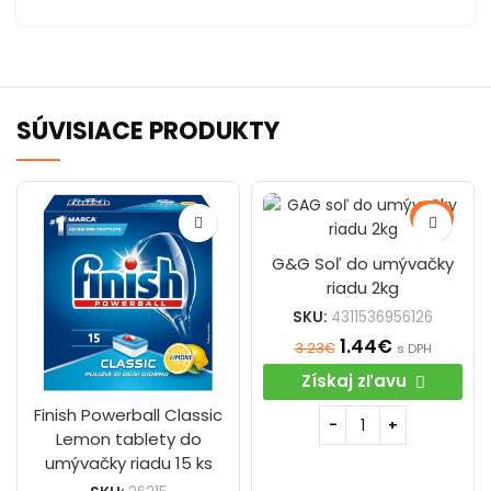
SÚVISIACE PRODUKTY
-55%
G&G Soľ do umývačky
riadu 2kg
SKU:
4311536956126
1.44
€
3.23
€
s DPH
Získaj zľavu
Finish Powerball Classic
Lemon tablety do
umývačky riadu 15 ks