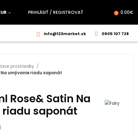
EUR
PRIHLÁSIŤ / REGISTROVAŤ
0.00
€
0
info@123market.sk
0905 107 728
tiace prostriedky
n Na umývanie riadu saponát
ml Rose& Satin Na
riadu saponát
H