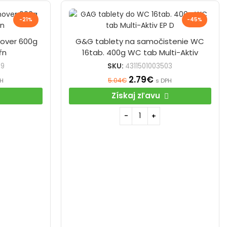
-21%
-45%
mover 600g
G&G tablety na samočistenie WC
ŕn
16tab. 400g WC tab Multi-Aktiv
59
SKU:
4311501003503
2.79
€
5.04
€
PH
s DPH
Získaj zľavu