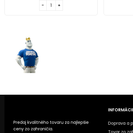
INFORMÁCIE
Predaj kvalitného tovaru za najlepšie
Doprava a p
ceny zo zahraničia.
Tovar zo za