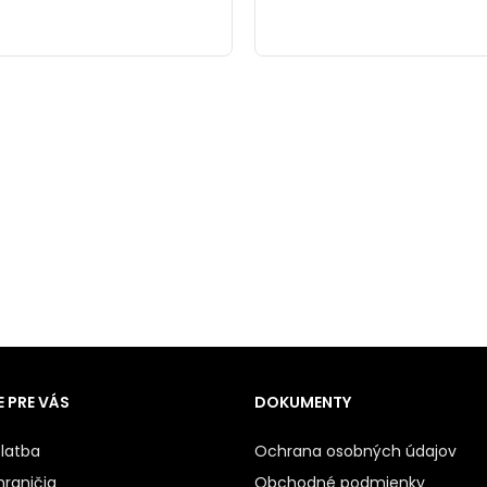
 PRE VÁS
DOKUMENTY
latba
Ochrana osobných údajov
hraničia
Obchodné podmienky