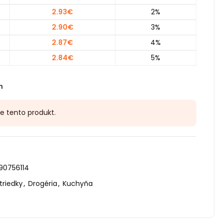
2.93
€
2%
2.90
€
3%
2.87
€
4%
2.84
€
5%
h
je tento produkt.
90756114
triedky
,
Drogéria
,
Kuchyňa