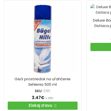
Deluxe B
čistiaca 
G&G prostriedok na uľahčenie
žehlenia 500 ml
SKU:
6185
3.47
€
s DPH
Získaj zľavu