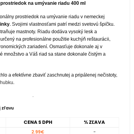
 prostriedok na umývanie riadu 400 ml
ionálny prostriedok na umývanie riadu v nemeckej
inky
. Svojimi vlastnosťami patrí medzi svetovú špičku.
traňuje mastnoty. Riadu dodáva vysoký lesk a
rčený na profesionálne použitie kuchýň reštaurácii,
tronomických zariadení. Osmasťuje dokonale aj v
lé množstvo a Váš riad sa stane dokonale čistým a
hlo a efektívne zbaviť zaschnutej a pripálenej nečistoty,
hubku.
.
j zľavu
CENA S DPH
% ZĽAVA
2.99
€
-