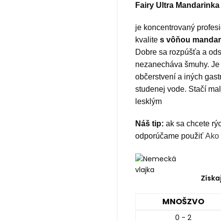
Fairy Ultra Mandarinka
je koncentrovaný profes
kvalite
s vôňou mandar
Dobre sa rozpúšťa a ods
nezanecháva šmuhy. Je u
občerstvení a iných gas
studenej vode. Stačí ma
lesklým
Náš tip:
ak sa chcete rýc
odporúčame použiť
Ako 
Získa
MNOŠZVO
0 - 2