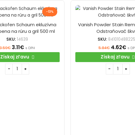
-13%
ackofen Schaum ekluzívna
Vanish Powder Stain Re
pena na rúru a gril 500 ml
Odstraňovač škv
SKU:
14639
SKU:
84101048822
3.11
€
4.62
€
3.59
€
5.84
€
s DPH
s D
Získaj zľavu
Získaj zľavu