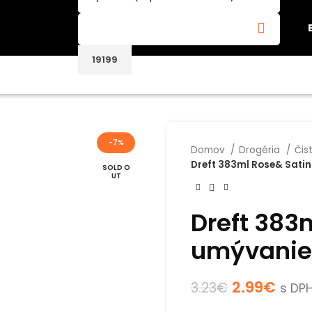
-7%
Domov
Drogéria
Čis
Dreft 383ml Rose& Sati
SOLD O
UT
Dreft 383
umývanie 
2.99
€
3.23
€
s DP