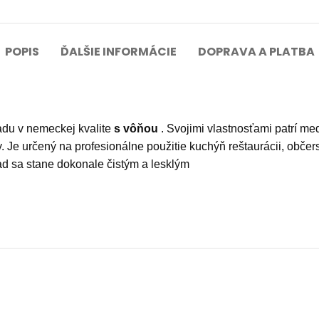
POPIS
ĎALŠIE INFORMÁCIE
DOPRAVA A PLATBA
adu v nemeckej kvalite
s vôňou
. Svojimi vlastnosťami patrí me
Je určený na profesionálne použitie kuchýň reštaurácii, občer
ad sa stane dokonale čistým a lesklým