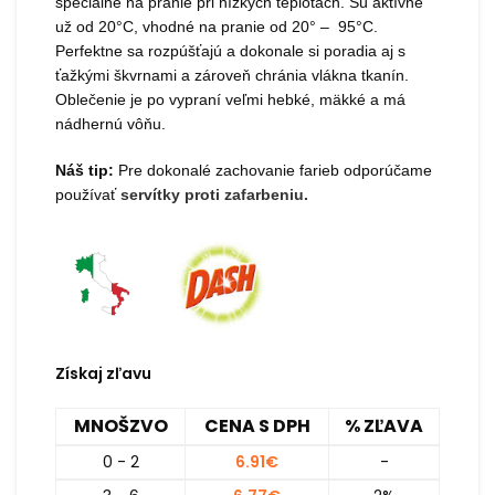
špeciálne na pranie pri nízkych teplotách. Sú aktívne
už od 20°C, vhodné na pranie od 20° – 95°C.
Perfektne sa rozpúšťajú a dokonale si poradia aj s
ťažkými škvrnami a zároveň chránia vlákna tkanín.
Oblečenie je po vypraní veľmi hebké, mäkké a má
nádhernú vôňu.
Náš tip:
Pre dokonalé zachovanie farieb odporúčame
používať
servítky proti zafarbeniu
.
Získaj zľavu
MNOŠZVO
CENA S DPH
% ZĽAVA
0 - 2
6.91
€
-