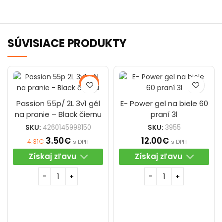
SÚVISIACE PRODUKTY
-19%
Passion 55p/ 2L 3v1 gél
E- Power gel na biele 60
na pranie – Black čiernu
praní 3l
SKU:
4260145998150
SKU:
3955
3.50
€
12.00
€
4.31
€
s DPH
s DPH
Získaj zľavu
Získaj zľavu