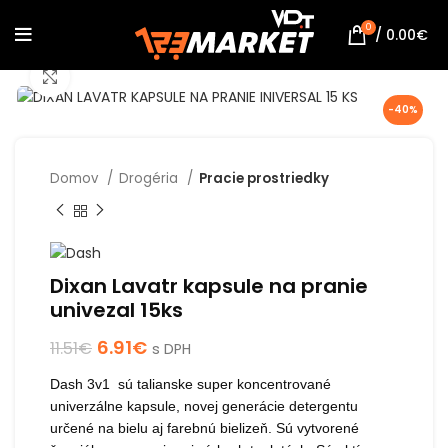
0
/
0.00
€
Click to enlarge
-40%
Domov
Drogéria
Pracie prostriedky
Dixan Lavatr kapsule na pranie
univezal 15ks
6.91
€
11.51
€
s DPH
Dash 3v1 sú talianske super koncentrované
univerzálne kapsule, novej generácie detergentu
určené na bielu aj farebnú bielizeň. Sú vytvorené