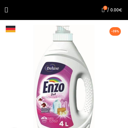
0
/
0.00
€
-39%