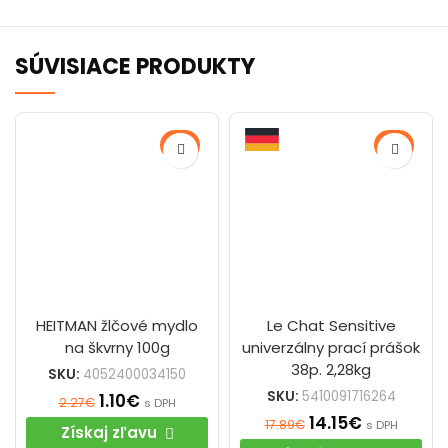
SÚVISIACE PRODUKTY
-52%
-21%
HEITMAN žlčové mydlo
Le Chat Sensitive
na škvrny 100g
univerzálny prací prášok
38p. 2,28kg
SKU:
4052400034150
SKU:
5410091716264
1.10
€
2.27
€
s DPH
14.15
€
17.89
€
s DPH
Získaj zľavu