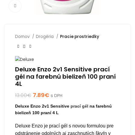
Click to enlarge
Domov
Drogéria
Pracie prostriedky
Deluxe Enzo 2v1 Sensitive prací
gél na farebnú bielizeň 100 praní
4L
7.89
€
13.00
€
s DPH
Deluxe Enzo 2v1 Sensitive
prací gél
na farebnú
bielizeň 100 praní 4 L
Deluxe Enzo je prací gél s novou formulou pre
odstránenie odolných aj zaschnutých škvŕn v