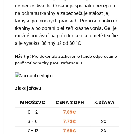
nemeckej kvalite. Obsahuje špeciálnu receptúru
na ochranu tkaniny a zabezpečuje stálosť jej
farby aj po mnohých praniach. Preniká hlboko do
tkaniny a po opraní bielizeň krásne vonia. Gél je
možné používať na prírodne ako aj umelé textílie
a je vysoko účinný už od 30 °C.
Náš tip:
Pre dokonalé zachovanie farieb odporúčame
používať
servítky proti zafarbeniu
.
Získaj zľavu
MNOŠZVO
CENA S DPH
% ZĽAVA
0 - 2
7.89
€
-
3 - 6
7.73
€
2%
7 - 12
7.65
€
3%