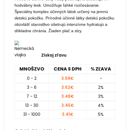
hodvábny lesk. Umožňuje ľahké rozčesávanie.
Špeciálny komplex účinných látok určený na jemnú
detskú pokožku. Prírodné účinné látky detskú pokožku
obzvlášť starostlivo ošetrujú intenzívne hydratujú a
dôkladne chránia. Žiaden plač a slzy.
Získaj zľavu
MNOŠZVO
CENA S DPH
% ZĽAVA
0 - 2
3.59
€
-
3 - 6
3.52
€
2%
7 - 12
3.48
€
3%
13 - 30
3.45
€
4%
31 - 1000
3.41
€
5%