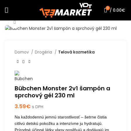
0
/
0.00
€
Click to enlarge
Domov
Drogéria
Telová kozmetika
Bübchen Monster 2v1 šampón a
sprchový gél 230 ml
3.59
€
s DPH
Na každodennú jemnú starostlivosť – šetrne čistia
citlivú detskú pokožku a intenzívne ju hydratujú.
Prírodné účinné látky vlasy posilňujú a dodávajú im