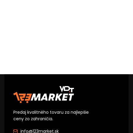
Predaj kvalitného tovaru za najlepšie
ceny zo zahraničia.
info@123market.sk