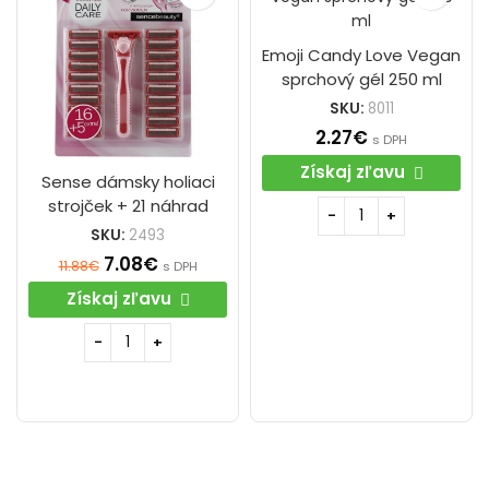
Emoji Candy Love Vegan
sprchový gél 250 ml
SKU:
8011
2.27
€
s DPH
Získaj zľavu
Sense dámsky holiaci
strojček + 21 náhrad
SKU:
2493
7.08
€
11.88
€
s DPH
Získaj zľavu