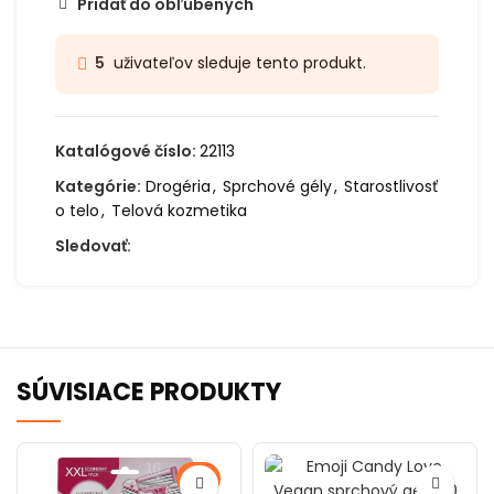
Pridať do obľúbených
uživateľov sleduje tento produkt.
5
Katalógové číslo:
22113
Kategórie:
Drogéria
,
Sprchové gély
,
Starostlivosť
o telo
,
Telová kozmetika
Sledovať:
SÚVISIACE PRODUKTY
-40%