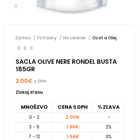
Click to enlarge
Domov
Potraviny
Na varenie
Ocot a Olej
SACLA OLIVE NERE RONDEL BUSTA
185GR
2.00
€
s DPH
Získaj zľavu
MNOŠZVO
CENA S DPH
% ZĽAVA
0 - 2
2.00
€
-
3 - 6
1.96
€
2%
7 - 12
1.94
€
3%