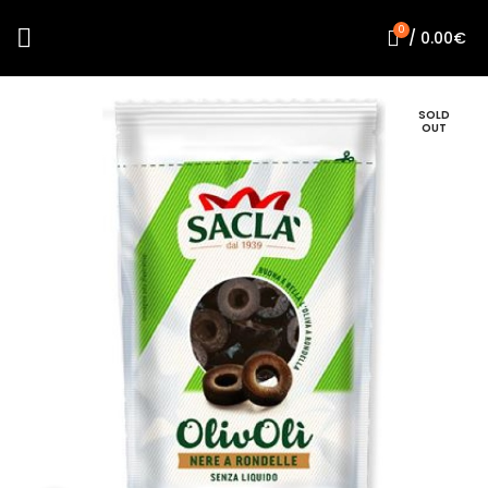
0
/
0.00
€
SOLD
OUT