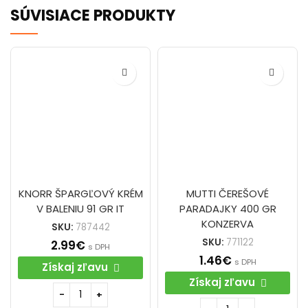
SÚVISIACE PRODUKTY
KNORR ŠPARGĽOVÝ KRÉM
MUTTI ČEREŠOVÉ
V BALENIU 91 GR IT
PARADAJKY 400 GR
KONZERVA
SKU:
787442
SKU:
771122
2.99
€
s DPH
1.46
€
s DPH
Získaj zľavu
Získaj zľavu