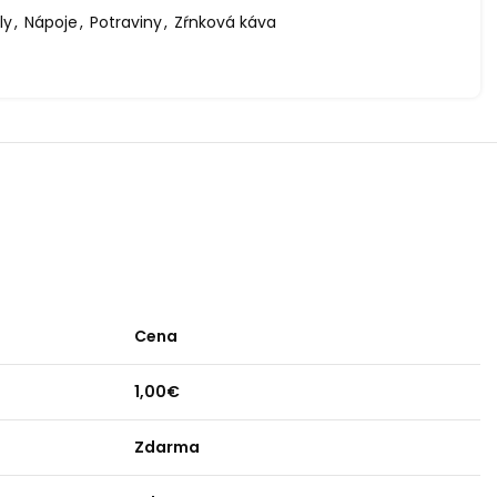
ly
,
Nápoje
,
Potraviny
,
Zŕnková káva
Cena
1,00€
Zdarma