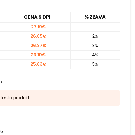
CENA S DPH
% ZĽAVA
27.19
€
-
26.65
€
2%
26.37
€
3%
26.10
€
4%
25.83
€
5%
h
e tento produkt.
06