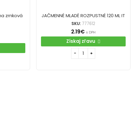
ma zrnková
JAČMENNÉ MLADÉ ROZPUSTNÉ 120 ML IT
SKU:
777612
2.19
€
s DPH
Získaj zľavu