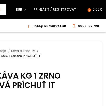
EUR
PRIHLÁSIŤ / REGISTROVAŤ
0.00
€
0
info@123market.sk
0905 107 728
poje
Káva a kapsuly
O SMOTANOVÁ PRÍCHUŤ IT
KÁVA KG 1 ZRNO
Á PRÍCHUŤ IT