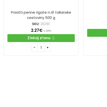
Poiatti penne rigate n.41 talianske
cestoviny 500 g
SKU:
26290
2.27
€
s DPH
Získaj zľavu