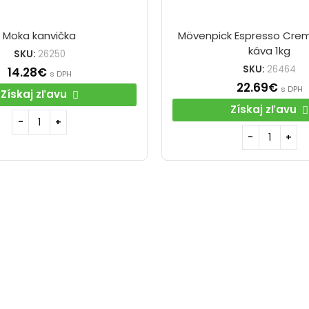
Moka kanvička
Mövenpick Espresso Cre
káva 1kg
SKU:
26250
SKU:
26464
14.28
€
s DPH
22.69
€
s DPH
Získaj zľavu
Získaj zľavu