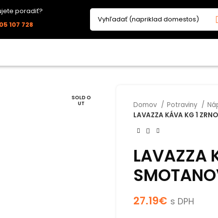
jete poradiť?
05 107 728
SOLD O
UT
Domov
Potraviny
Ná
LAVAZZA KÁVA KG 1 ZRN
LAVAZZA 
SMOTANOV
27.19
€
s DPH