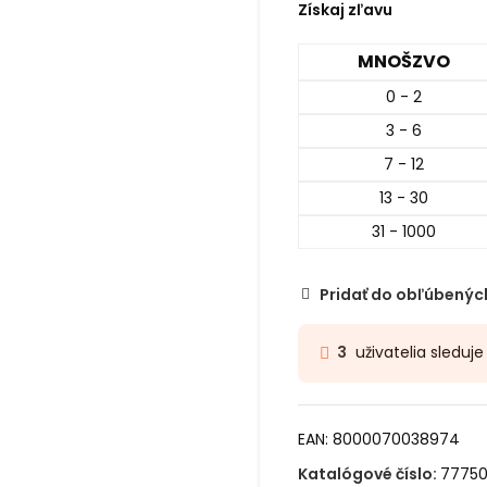
Získaj zľavu
MNOŠZVO
0 - 2
3 - 6
7 - 12
13 - 30
31 - 1000
Pridať do obľúbenýc
uživatelia sleduj
3
EAN:
8000070038974
Katalógové číslo:
7775